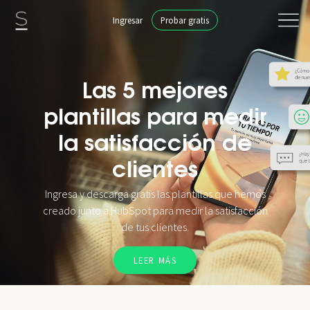
Ingresar
Probar gratis
Las 5 mejores
plantillas para medir
la satisfacción de
clientes
Ingresa y descarga gratis las plantillas que hemos
creado junto a HubSpot para medir la satisfacción
de tus clientes.
LEER MÁS